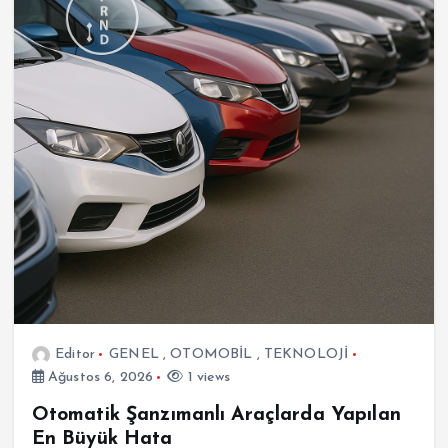
Editor
GENEL
,
OTOMOBİL
,
TEKNOLOJİ
Ağustos 6, 2026
1 views
Otomatik Şanzımanlı Araçlarda Yapılan
En Büyük Hata