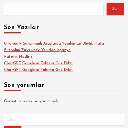
Ara
Son Yazılar
Otomatik Şanzımanlı Araçlarda Yapılan En Büyük Hata
Futbolun Zirvesinde Yeniden İspanya
Patetik Nedir ?
ChatGPT Google’ın Tahtına Göz Dikti
ChatGPT Google’ın Tahtına Göz Dikti
Son yorumlar
Görüntülenecek bir yorum yok.
A
r