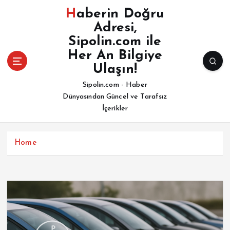
İ
Haberin Doğru
ç
Adresi,
e
Sipolin.com ile
r
i
Her An Bilgiye
ğ
Ulaşın!
e
Sipolin.com - Haber
a
Dünyasından Güncel ve Tarafsız
t
İçerikler
l
a
Home