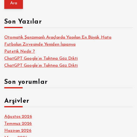
a
m
a
Son Yazılar
:
Otomatik Şanzımanlı Araçlarda Yapılan En Büyük Hata
Futbolun Zirvesinde Yeniden İspanya
Patetik Nedir ?
ChatGPT Google’ın Tahtına Göz Dikti
ChatGPT Google’ın Tahtına Göz Dikti
Son yorumlar
Arşivler
Ağustos 2026
Temmuz 2026
Haziran 2026