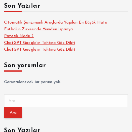
Son Yazılar
Otomatik Şanzımanlı Araçlarda Yapılan En Büyük Hata
Futbolun Zirvesinde Yeniden İspanya
Patetik Nedir ?
ChatGPT Google’ın Tahtına Göz Dikti
ChatGPT Google’ın Tahtına Göz Dikti
Son yorumlar
Görüntülenecek bir yorum yok.
A
r
a
m
a
Son Yazılar
: