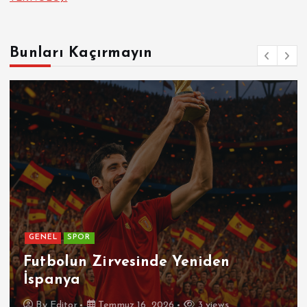
Bunları Kaçırmayın
GENEL
SPOR
Futbolun Zirvesinde Yeniden
İspanya
By
Editor
Temmuz 16, 2026
3 views