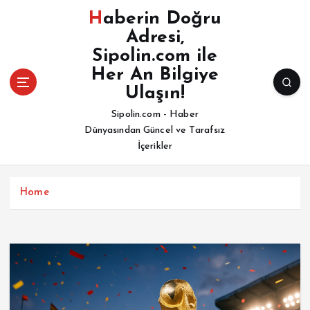
İ
Haberin Doğru
ç
Adresi,
e
Sipolin.com ile
r
i
Her An Bilgiye
ğ
Ulaşın!
e
Sipolin.com - Haber
a
Dünyasından Güncel ve Tarafsız
t
İçerikler
l
a
Home