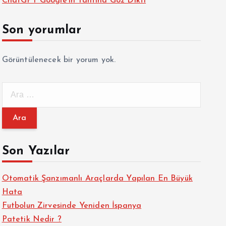
ChatGPT Google’ın Tahtına Göz Dikti
Son yorumlar
Görüntülenecek bir yorum yok.
A
r
a
m
a
Son Yazılar
:
Otomatik Şanzımanlı Araçlarda Yapılan En Büyük
Hata
Futbolun Zirvesinde Yeniden İspanya
Patetik Nedir ?