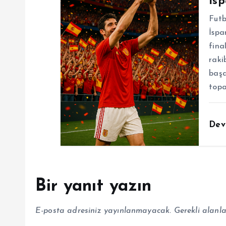
İs
Futb
İspa
fina
raki
başa
topa
Dev
Bir yanıt yazın
E-posta adresiniz yayınlanmayacak.
Gerekli alanl