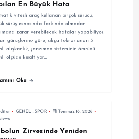
pılan En Büyük Hata
atik vitesli araç kullanan birçok sürücü,
ük sürüş esnasında farkında olmadan
ımana zarar verebilecek hatalar yapabiliyor.
n görüşlerine göre, sıkça tekrarlanan 5
li alışkanlık, şanzıman sisteminin ömrünü
li ölçüde kısaltıyor…
amını Oku
ditor
GENEL
,
SPOR
Temmuz 16, 2026
views
tbolun Zirvesinde Yeniden