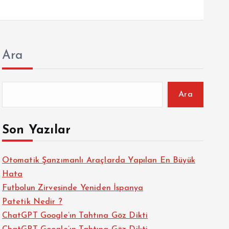
Ara
Ara
Son Yazılar
Otomatik Şanzımanlı Araçlarda Yapılan En Büyük
Hata
Futbolun Zirvesinde Yeniden İspanya
Patetik Nedir ?
ChatGPT Google’ın Tahtına Göz Dikti