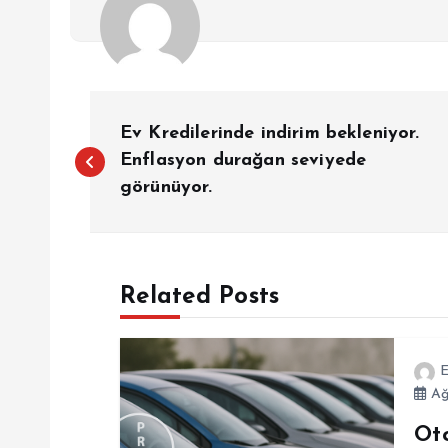
Y
Ev Kredilerinde indirim bekleniyor.
a
Enflasyon durağan seviyede
görünüyor.
z
ı
Related Posts
g
E
e
Ağ
Ot