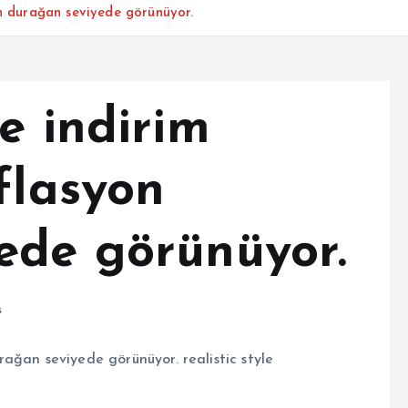
on durağan seviyede görünüyor.
e indirim
flasyon
ede görünüyor.
s