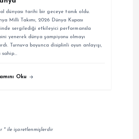
panya
ol dünyası tarihi bir geceye tanık oldu.
nya Milli Takımı, 2026 Dünya Kupası
linde sergilediği etkileyici performansla
bini yenerek dünya şampiyonu olmayı
rdı. Turnuva boyunca disiplinli oyun anlayışı,
 sahip…
amını Oku
ar
*
ile işaretlenmişlerdir