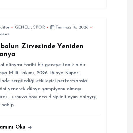
ditor
GENEL
,
SPOR
Temmuz 16, 2026
views
tbolun Zirvesinde Yeniden
panya
ol dünyası tarihi bir geceye tanık oldu.
nya Milli Takımı, 2026 Dünya Kupası
linde sergilediği etkileyici performansla
bini yenerek dünya şampiyonu olmayı
rdı. Turnuva boyunca disiplinli oyun anlayışı,
 sahip…
amını Oku