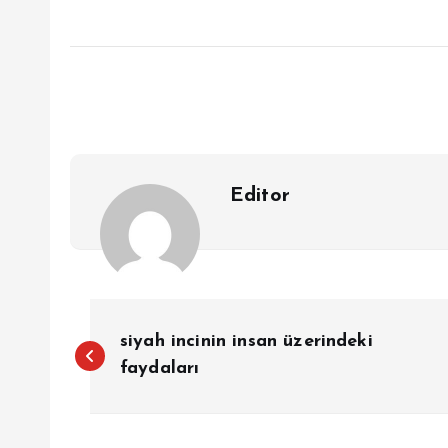
Editor
Y
siyah incinin insan üzerindeki
a
faydaları
z