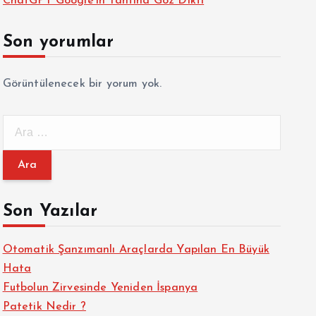
ChatGPT Google’ın Tahtına Göz Dikti
Son yorumlar
Görüntülenecek bir yorum yok.
A
r
a
m
a
Son Yazılar
:
Otomatik Şanzımanlı Araçlarda Yapılan En Büyük
Hata
Futbolun Zirvesinde Yeniden İspanya
Patetik Nedir ?