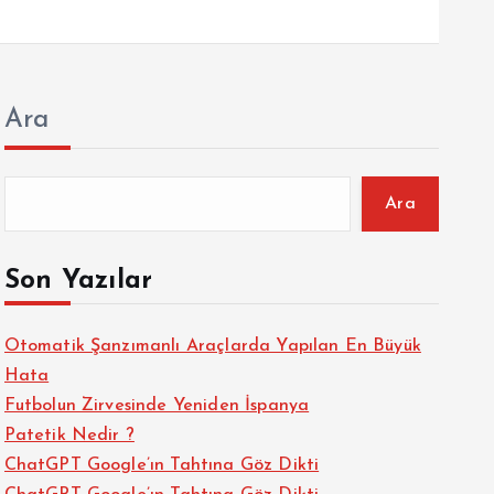
Ara
Ara
Son Yazılar
Otomatik Şanzımanlı Araçlarda Yapılan En Büyük
Hata
Futbolun Zirvesinde Yeniden İspanya
Patetik Nedir ?
ChatGPT Google’ın Tahtına Göz Dikti