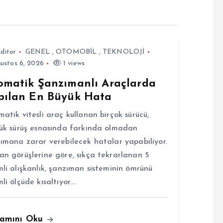
ditor
GENEL
,
OTOMOBİL
,
TEKNOLOJİ
ustos 6, 2026
1 views
omatik Şanzımanlı Araçlarda
pılan En Büyük Hata
atik vitesli araç kullanan birçok sürücü,
ük sürüş esnasında farkında olmadan
ımana zarar verebilecek hatalar yapabiliyor.
n görüşlerine göre, sıkça tekrarlanan 5
li alışkanlık, şanzıman sisteminin ömrünü
li ölçüde kısaltıyor…
amını Oku