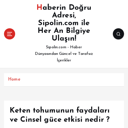
İ
Haberin Doğru
ç
Adresi,
e
Sipolin.com ile
r
i
Her An Bilgiye
ğ
Ulaşın!
e
Sipolin.com - Haber
a
Dünyasından Güncel ve Tarafsız
t
İçerikler
l
a
Home
Keten tohumunun faydaları
ve Cinsel güce etkisi nedir ?