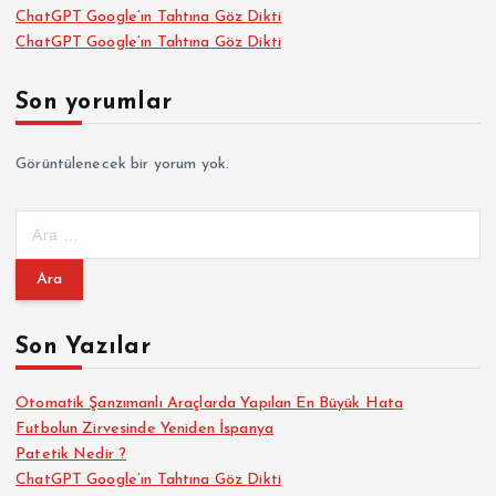
ChatGPT Google’ın Tahtına Göz Dikti
ChatGPT Google’ın Tahtına Göz Dikti
Son yorumlar
Görüntülenecek bir yorum yok.
A
r
a
m
a
Son Yazılar
:
Otomatik Şanzımanlı Araçlarda Yapılan En Büyük Hata
Futbolun Zirvesinde Yeniden İspanya
Patetik Nedir ?
ChatGPT Google’ın Tahtına Göz Dikti