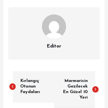
Editor
Y
Kırlangıç
Marmarisin
a
Otunun
Gezilecek
Faydaları
En Güzel 10
Yeri
z