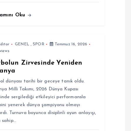
amını Oku
ditor
GENEL
,
SPOR
Temmuz 16, 2026
views
tbolun Zirvesinde Yeniden
panya
ol dünyası tarihi bir geceye tanık oldu.
nya Milli Takımı, 2026 Dünya Kupası
linde sergilediği etkileyici performansla
bini yenerek dünya şampiyonu olmayı
rdı. Turnuva boyunca disiplinli oyun anlayışı,
 sahip…