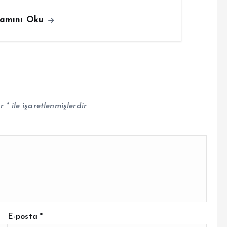
amını Oku
ar
*
ile işaretlenmişlerdir
E-posta
*