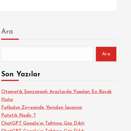
Ara
Ara
Son Yazılar
Otomatik Şanzımanlı Araçlarda Yapılan En Büyük
Hata
Futbolun Zirvesinde Yeniden İspanya
Patetik Nedir ?
ChatGPT Google’ın Tahtına Göz Dikti