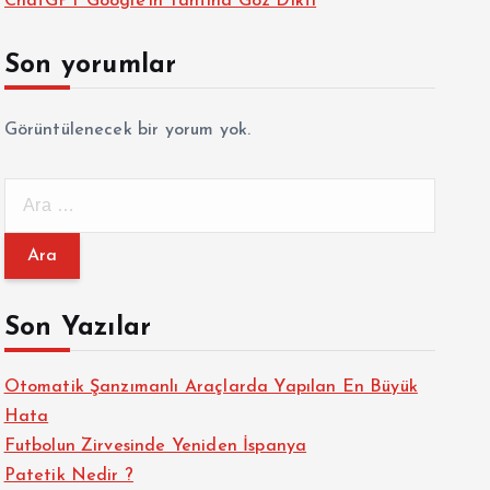
ChatGPT Google’ın Tahtına Göz Dikti
Son yorumlar
Görüntülenecek bir yorum yok.
A
r
a
m
a
Son Yazılar
:
Otomatik Şanzımanlı Araçlarda Yapılan En Büyük
Hata
Futbolun Zirvesinde Yeniden İspanya
Patetik Nedir ?