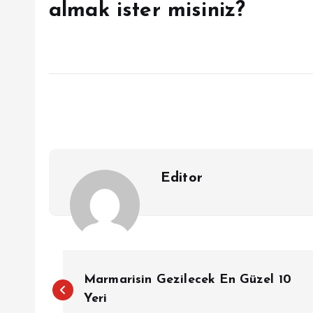
almak ister misiniz?
Editor
Y
Marmarisin Gezilecek En Güzel 10
a
Yeri