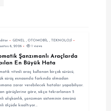
ditor
GENEL
,
OTOMOBİL
,
TEKNOLOJİ
ustos 6, 2026
1 views
omatik Şanzımanlı Araçlarda
pılan En Büyük Hata
atik vitesli araç kullanan birçok sürücü,
ük sürüş esnasında farkında olmadan
ımana zarar verebilecek hatalar yapabiliyor.
n görüşlerine göre, sıkça tekrarlanan 5
li alışkanlık, şanzıman sisteminin ömrünü
li ölçüde kısaltıyor…