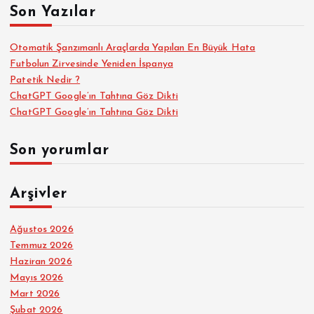
Son Yazılar
:
Otomatik Şanzımanlı Araçlarda Yapılan En Büyük Hata
Futbolun Zirvesinde Yeniden İspanya
Patetik Nedir ?
ChatGPT Google’ın Tahtına Göz Dikti
ChatGPT Google’ın Tahtına Göz Dikti
Son yorumlar
Arşivler
Ağustos 2026
Temmuz 2026
Haziran 2026
Mayıs 2026
Mart 2026
Şubat 2026