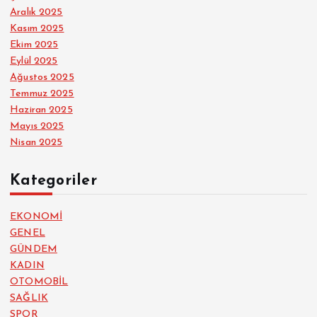
Aralık 2025
Kasım 2025
Ekim 2025
Eylül 2025
Ağustos 2025
Temmuz 2025
Haziran 2025
Mayıs 2025
Nisan 2025
Kategoriler
EKONOMİ
GENEL
GÜNDEM
KADIN
OTOMOBİL
SAĞLIK
SPOR