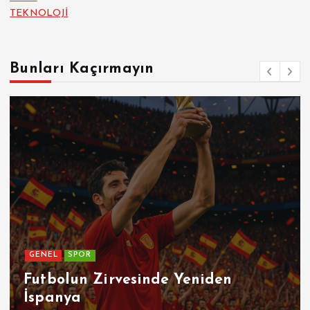
TEKNOLOJİ
Bunları Kaçırmayın
GENEL
SPOR
Futbolun Zirvesinde Yeniden
İspanya