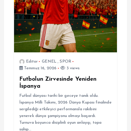
Editor
GENEL
,
SPOR
Temmuz 16, 2026
3 views
Futbolun Zirvesinde Yeniden
İspanya
Futbol dünyası tarihi bir geceye tanık oldu.
İspanya Milli Takımı, 2026 Dünya Kupası finalinde
sergilediği etkileyici performansla rakibini
yenerek dünya şampiyonu olmayı başardı.
Turnuva boyunca disiplinli oyun anlayışı, topa
sahip…