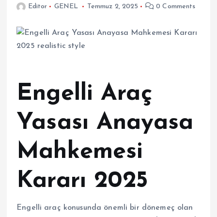
Editor
GENEL
Temmuz 2, 2025
0 Comments
Engelli Araç
Yasası Anayasa
Mahkemesi
Kararı 2025
Engelli araç konusunda önemli bir dönemeç olan