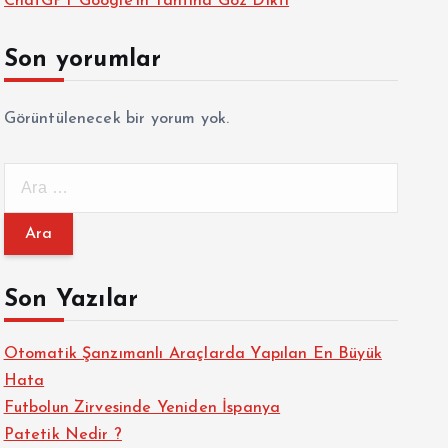
ChatGPT Google’ın Tahtına Göz Dikti
Son yorumlar
Görüntülenecek bir yorum yok.
A
r
a
m
a
Son Yazılar
:
Otomatik Şanzımanlı Araçlarda Yapılan En Büyük
Hata
Futbolun Zirvesinde Yeniden İspanya
Patetik Nedir ?