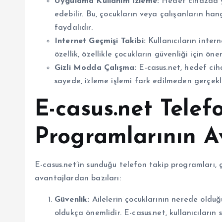
Uygulama Kullanım İzleme:
Hedef cihazda yü
edebilir. Bu, çocukların veya çalışanların han
faydalıdır.
Internet Geçmişi Takibi:
Kullanıcıların intern
özellik, özellikle çocukların güvenliği için önem
Gizli Modda Çalışma:
E-casus.net, hedef cih
sayede, izleme işlemi fark edilmeden gerçekleş
E-casus.net Telef
Programlarının A
E-casus.net’in sunduğu telefon takip programları, 
avantajlardan bazıları:
Güvenlik:
Ailelerin çocuklarının nerede olduğ
oldukça önemlidir. E-casus.net, kullanıcıları