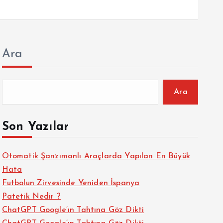
Ara
Ara
Son Yazılar
Otomatik Şanzımanlı Araçlarda Yapılan En Büyük
Hata
Futbolun Zirvesinde Yeniden İspanya
Patetik Nedir ?
ChatGPT Google’ın Tahtına Göz Dikti