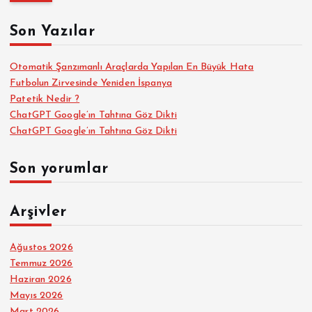
m
a
Son Yazılar
:
Otomatik Şanzımanlı Araçlarda Yapılan En Büyük Hata
Futbolun Zirvesinde Yeniden İspanya
Patetik Nedir ?
ChatGPT Google’ın Tahtına Göz Dikti
ChatGPT Google’ın Tahtına Göz Dikti
Son yorumlar
Arşivler
Ağustos 2026
Temmuz 2026
Haziran 2026
Mayıs 2026
Mart 2026