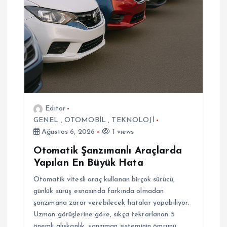
m
e
s
i
Editor
GENEL
,
OTOMOBİL
,
TEKNOLOJİ
Ağustos 6, 2026
1 views
Otomatik Şanzımanlı Araçlarda
Yapılan En Büyük Hata
Otomatik vitesli araç kullanan birçok sürücü,
günlük sürüş esnasında farkında olmadan
şanzımana zarar verebilecek hatalar yapabiliyor.
Uzman görüşlerine göre, sıkça tekrarlanan 5
önemli alışkanlık, şanzıman sisteminin ömrünü