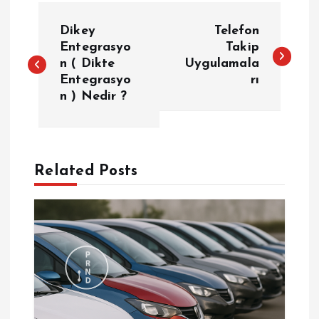
Y
Dikey
Telefon
a
Entegrasyo
Takip
n ( Dikte
Uygulamala
Entegrasyo
rı
z
n ) Nedir ?
ı
g
Related Posts
e
z
i
n