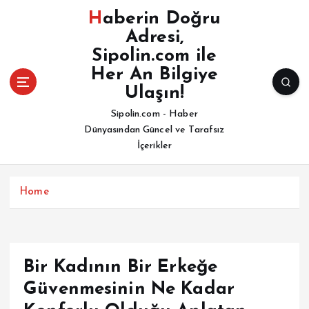
İ
Haberin Doğru
ç
Adresi,
e
Sipolin.com ile
r
i
Her An Bilgiye
ğ
Ulaşın!
e
Sipolin.com - Haber
a
Dünyasından Güncel ve Tarafsız
t
İçerikler
l
a
Home
Bir Kadının Bir Erkeğe
Güvenmesinin Ne Kadar