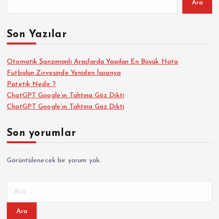
Ara
Son Yazılar
Otomatik Şanzımanlı Araçlarda Yapılan En Büyük Hata
Futbolun Zirvesinde Yeniden İspanya
Patetik Nedir ?
ChatGPT Google’ın Tahtına Göz Dikti
ChatGPT Google’ın Tahtına Göz Dikti
Son yorumlar
Görüntülenecek bir yorum yok.
A
r
a