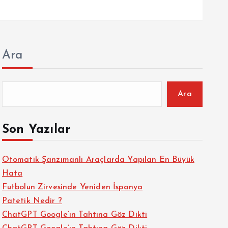
Ara
Ara
Son Yazılar
Otomatik Şanzımanlı Araçlarda Yapılan En Büyük
Hata
Futbolun Zirvesinde Yeniden İspanya
Patetik Nedir ?
ChatGPT Google’ın Tahtına Göz Dikti