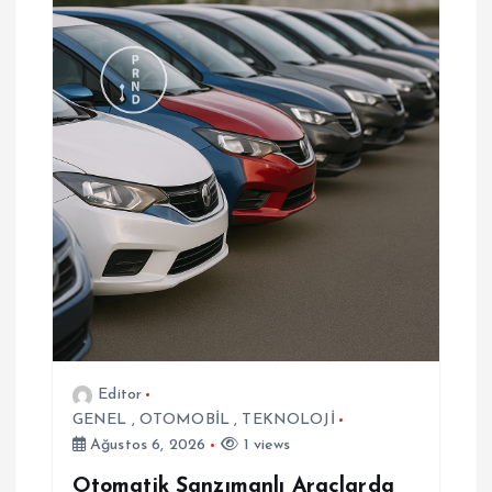
z
i
n
m
e
s
i
Editor
GENEL
,
OTOMOBİL
,
TEKNOLOJİ
Ağustos 6, 2026
1 views
Otomatik Şanzımanlı Araçlarda