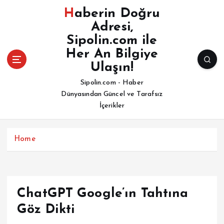
İ
Haberin Doğru
ç
Adresi,
e
Sipolin.com ile
r
i
Her An Bilgiye
ğ
Ulaşın!
e
Sipolin.com - Haber
a
Dünyasından Güncel ve Tarafsız
t
İçerikler
l
a
Home
ChatGPT Google’ın Tahtına
Göz Dikti