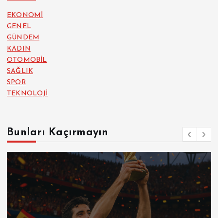
EKONOMİ
GENEL
GÜNDEM
KADIN
OTOMOBİL
SAĞLIK
SPOR
TEKNOLOJİ
Bunları Kaçırmayın