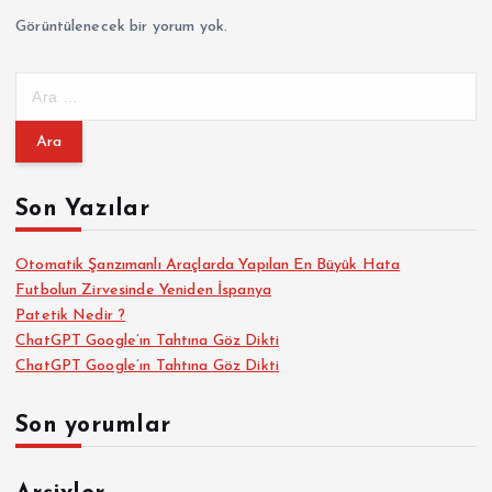
Görüntülenecek bir yorum yok.
A
r
a
m
a
Son Yazılar
:
Otomatik Şanzımanlı Araçlarda Yapılan En Büyük Hata
Futbolun Zirvesinde Yeniden İspanya
Patetik Nedir ?
ChatGPT Google’ın Tahtına Göz Dikti
ChatGPT Google’ın Tahtına Göz Dikti
Son yorumlar