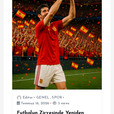
Editor
GENEL
,
SPOR
Temmuz 16, 2026
3 views
Futbolun Zirvesinde Yeniden