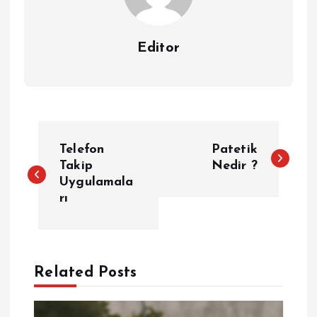
Editor
Y
Telefon
Patetik
a
Takip
Nedir ?
Uygulamala
rı
z
ı
g
Related Posts
e