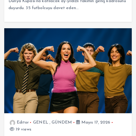
Dünya Kupası’na katılacak ay-yıldızlı takımın geniş kadrosunu
duyurdu. 35 futbolcuyu davet eden…
Editor
GENEL
,
GÜNDEM
Mayıs 17, 2026
19 views