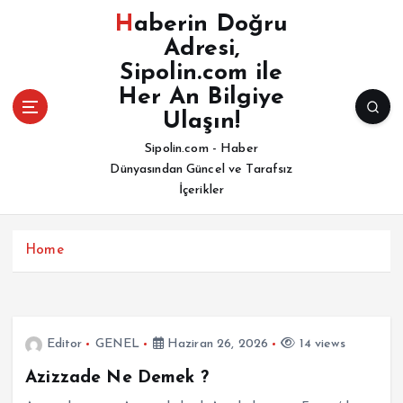
İ
Haberin Doğru
ç
Adresi,
e
Sipolin.com ile
r
i
Her An Bilgiye
ğ
Ulaşın!
e
Sipolin.com - Haber
a
Dünyasından Güncel ve Tarafsız
t
İçerikler
l
a
Home
Editor
GENEL
Haziran 26, 2026
14 views
Azizzade Ne Demek ?