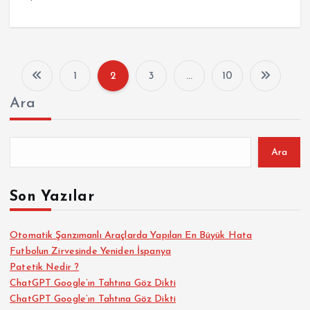
1
2
3
…
10
Y
Ara
a
z
Ara
ı
Son Yazılar
s
Otomatik Şanzımanlı Araçlarda Yapılan En Büyük Hata
Futbolun Zirvesinde Yeniden İspanya
a
Patetik Nedir ?
ChatGPT Google’ın Tahtına Göz Dikti
y
ChatGPT Google’ın Tahtına Göz Dikti