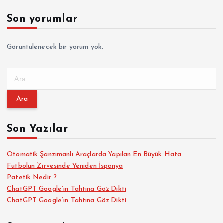
f
Son yorumlar
a
Görüntülenecek bir yorum yok.
l
A
a
r
a
m
m
a
Son Yazılar
a
:
s
Otomatik Şanzımanlı Araçlarda Yapılan En Büyük Hata
Futbolun Zirvesinde Yeniden İspanya
Patetik Nedir ?
ı
ChatGPT Google’ın Tahtına Göz Dikti
ChatGPT Google’ın Tahtına Göz Dikti