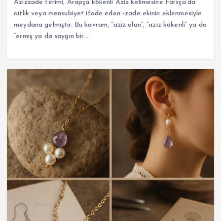
Azizzade terimi, Arapça kökenli Aziz kelimesine Farsça’da
aitlik veya mensubiyet ifade eden -zade ekinin eklenmesiyle
meydana gelmiştir. Bu kavram, “aziz olan”, “aziz kökenli” ya da
“ermiş ya da saygın bir…