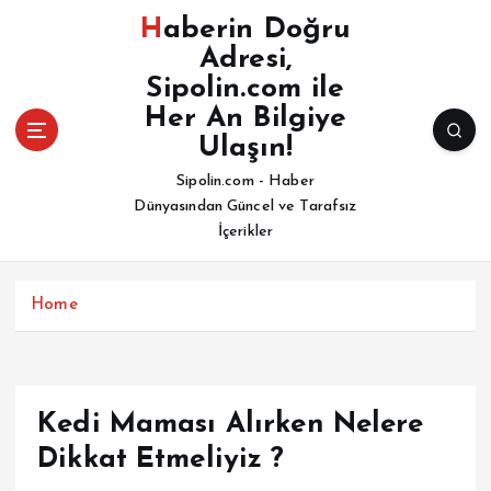
İ
Haberin Doğru
ç
Adresi,
e
Sipolin.com ile
r
i
Her An Bilgiye
ğ
Ulaşın!
e
Sipolin.com - Haber
a
Dünyasından Güncel ve Tarafsız
t
İçerikler
l
a
Home
Kedi Maması Alırken Nelere
Dikkat Etmeliyiz ?