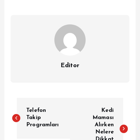
Editor
Y
Telefon
Kedi
a
Takip
Maması
Programları
Alırken
Nelere
z
Dikkat