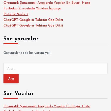
Otomatik Şanzımanlı Araçlarda Yapılan En Büyük Hata
Futbolun Zirvesinde Yeniden İspanya
Patetik Nedir ?
ChatGPT Google’ın Tahtına Göz Dikti
ChatGPT Google’ın Tahtına Göz Dikti
Son yorumlar
Görüntülenecek bir yorum yok.
A
r
a
m
a
Son Yazılar
:
Otomatik Şanzımanlı Araçlarda Yapılan En Büyük Hata